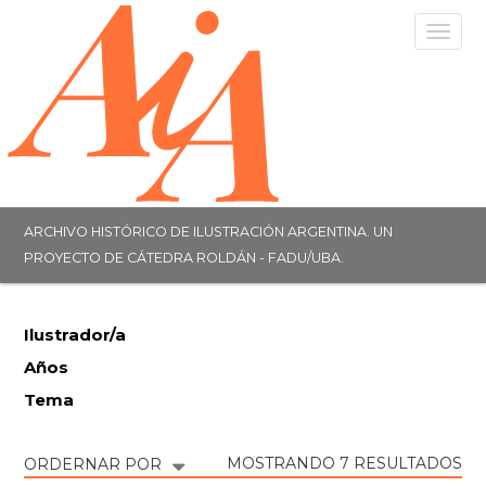
Togg
navig
ARCHIVO HISTÓRICO DE ILUSTRACIÓN ARGENTINA. UN
PROYECTO DE CÁTEDRA ROLDÁN - FADU/UBA.
Ilustrador/a
Años
Tema
MOSTRANDO 7 RESULTADOS
ORDERNAR POR