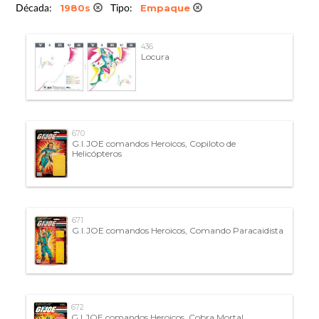
1980s
Empaque
Década:
Tipo:
436
Locura
670
G.I.JOE comandos Heroicos, Copiloto de
Helicópteros
671
G.I.JOE comandos Heroicos, Comando Paracaidista
672
G.I.JOE comandos Heroicos, Cobra Mortal