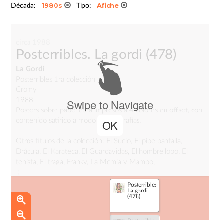
1980s
Afiche
Década:
Tipo:
circa 1988
Posterribles. La gordi
(478)
La Gordi
Posterribles 1ra colección
Cromy
1988
Swipe to Navigate
Posters sobre papel obra impresos a 4 colores en offset, con
contenido satírico a modo de infografías.
OK
Otros títulos de la colección: El Sucio, El pibe pantalla,
Drácula, El Karateca, El Guardavidas, El hombre lobo, El
tenista, El traga, Franky, La Momia y Mambo,
;
Posterribles.
La gordi
(478)