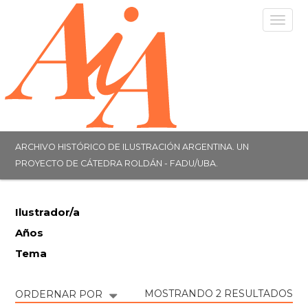
Togg
navig
ARCHIVO HISTÓRICO DE ILUSTRACIÓN ARGENTINA. UN
PROYECTO DE CÁTEDRA ROLDÁN - FADU/UBA.
Ilustrador/a
Años
Tema
MOSTRANDO 2 RESULTADOS
ORDERNAR POR