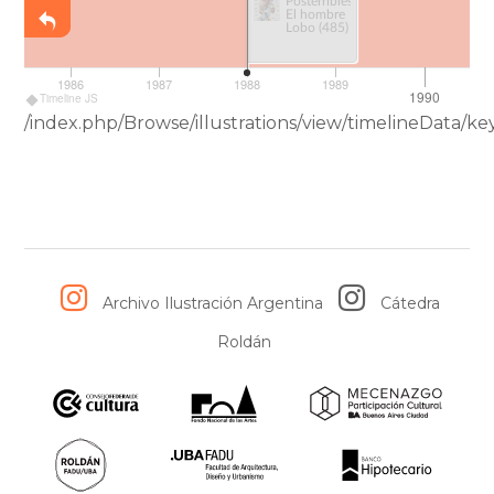
Posterribles.
El hombre
Lobo (485)
1986
1987
1988
1989
1990
Timeline JS
/index.php/Browse/illustrations/view/timelineData
Archivo Ilustración Argentina
Cátedra
Roldán