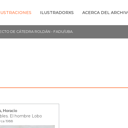
LUSTRACIONES
ILUSTRADORXS
ACERCA DEL ARCHI
YECTO DE CÁTEDRA ROLDÁN - FADU/UBA.
, Horacio
ibles. El hombre Lobo
irca 1988