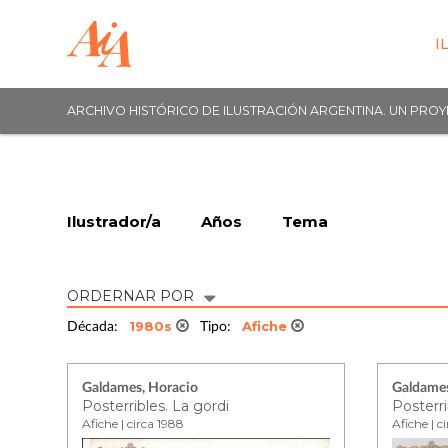
I
ARCHIVO HISTÓRICO DE ILUSTRACIÓN ARGENTINA. UN PRO
Ilustrador/a
Años
Tema
ORDERNAR POR
1980s
Afiche
Década:
Tipo:
Galdames, Horacio
Galdames
Posterribles. La gordi
Posterr
Afiche | circa 1988
Afiche | c