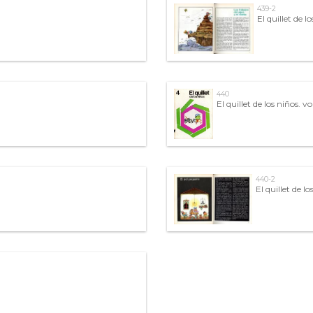
439-2
El quillet de lo
440
El quillet de los niños. vo
440-2
El quillet de lo