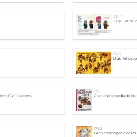
294-1
El quillet de l
294-3
El quillet de lo
379
eras Civilizaciones
Gran enciclopedia de lo
379-2
Gran enciclopedia de lo