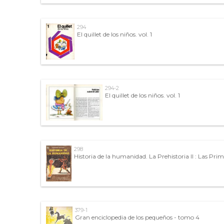
294
El quillet de los niños. vol. 1
294-2
El quillet de los niños. vol. 1
298
Historia de la humanidad. La Prehistoria II : Las Prim
379-1
Gran enciclopedia de los pequeños - tomo 4