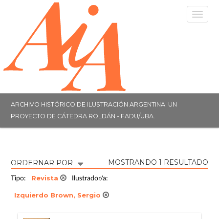
Togg
navig
ARCHIVO HISTÓRICO DE ILUSTRACIÓN ARGENTINA. UN
PROYECTO DE CÁTEDRA ROLDÁN - FADU/UBA.
MOSTRANDO 1 RESULTADO
ORDERNAR POR
Revista
Tipo:
Ilustrador/a:
Izquierdo Brown, Sergio