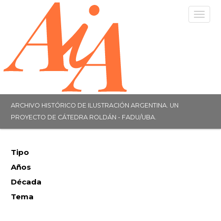
Togg
navig
ARCHIVO HISTÓRICO DE ILUSTRACIÓN ARGENTINA. UN
PROYECTO DE CÁTEDRA ROLDÁN - FADU/UBA.
Tipo
Años
Década
Tema