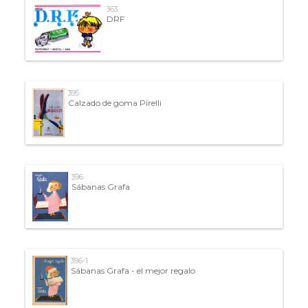
363
DRF
395
Calzado de goma Pirelli
396
Sábanas Grafa
396-1
Sábanas Grafa - el mejor regalo