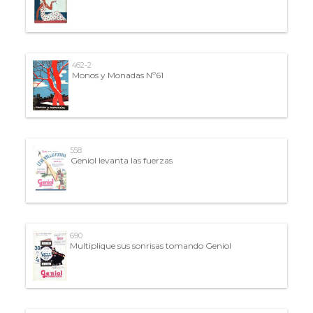
462-2
Monos y Monadas Nº61
558
Geniol levanta las fuerzas
690
Multiplique sus sonrisas tomando Geniol