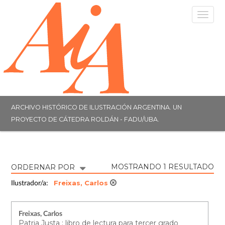
Togg
navig
ARCHIVO HISTÓRICO DE ILUSTRACIÓN ARGENTINA. UN
PROYECTO DE CÁTEDRA ROLDÁN - FADU/UBA.
MOSTRANDO 1 RESULTADO
ORDERNAR POR
Freixas, Carlos
Ilustrador/a:
Freixas, Carlos
Patria Justa : libro de lectura para tercer grado