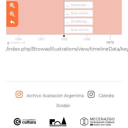
nuevas tierras.
Homenaje a los compañeros asesinados por la oligarquía en junio de 1956 (275)
Gran enciclopedia de los pequeños - tomo 5 (281)
20.000 leguas de viaje submarino (118-1)
Gran enciclopedia de los pequeños - tomo 4 (379)
1966
1967
1968
1969
1970
Timeline JS
/index.php/Browse/illustrations/view/timelineData
Archivo Ilustración Argentina
Cátedra
Roldán