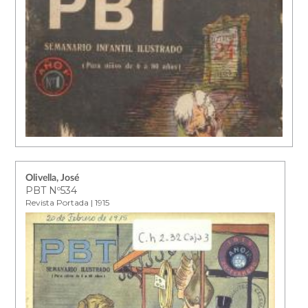
Olivella, José
PBT Nº534
Revista Portada | 1915