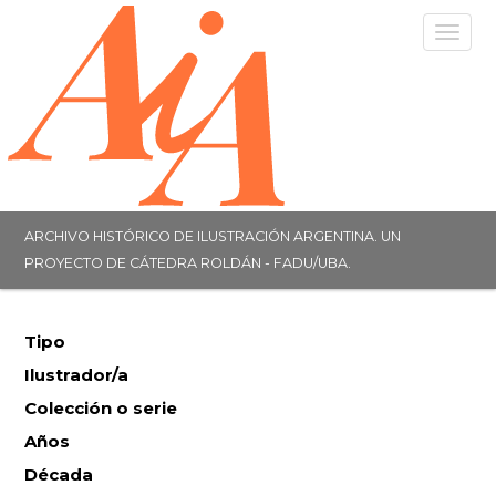
Togg
navig
ARCHIVO HISTÓRICO DE ILUSTRACIÓN ARGENTINA. UN
PROYECTO DE CÁTEDRA ROLDÁN - FADU/UBA.
Tipo
Ilustrador/a
Colección o serie
Años
Década