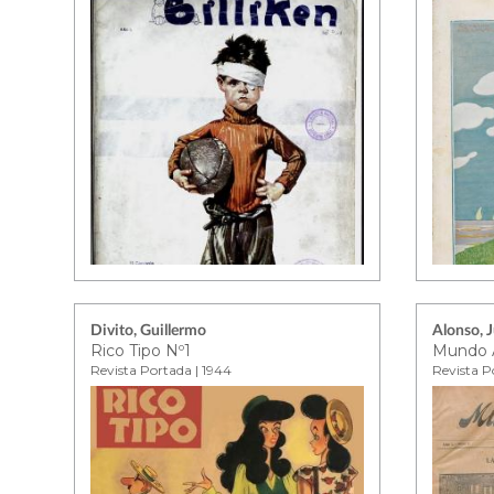
Divito, Guillermo
Alonso, 
Rico Tipo Nº1
Mundo A
Revista Portada | 1944
Revista Po