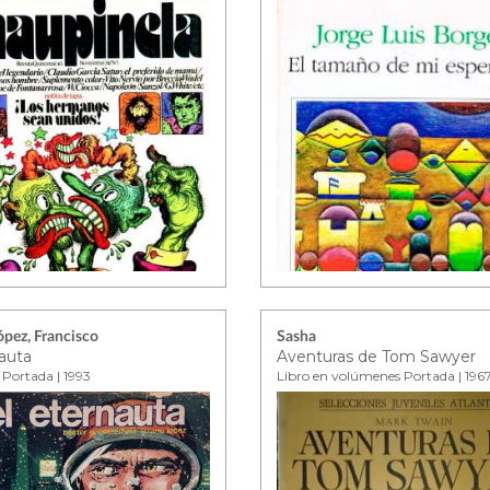
ópez, Francisco
Sasha
nauta
Aventuras de Tom Sawyer
 Portada | 1993
Libro en volúmenes Portada | 196