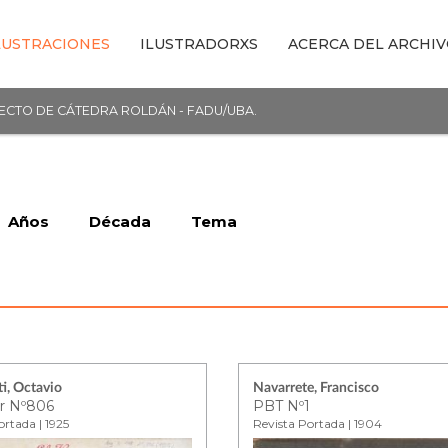
LUSTRACIONES
ILUSTRADORXS
ACERCA DEL ARCHI
YECTO DE CÁTEDRA ROLDÁN - FADU/UBA.
Años
Década
Tema
i, Octavio
Navarrete, Francisco
r Nº806
PBT Nº1
ortada | 1925
Revista Portada | 1904