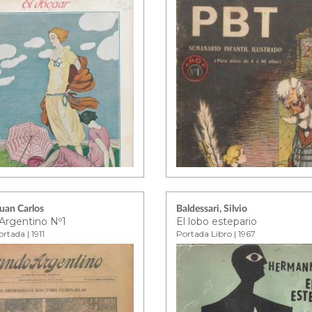
Juan Carlos
Baldessari, Silvio
rgentino Nº1
El lobo estepario
rtada | 1911
Portada Libro | 1967