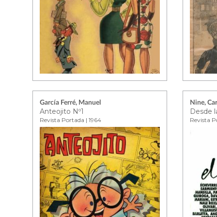
García Ferré, Manuel
Nine, Car
Anteojito Nº1
Desde l
Revista Portada | 1964
Revista Po