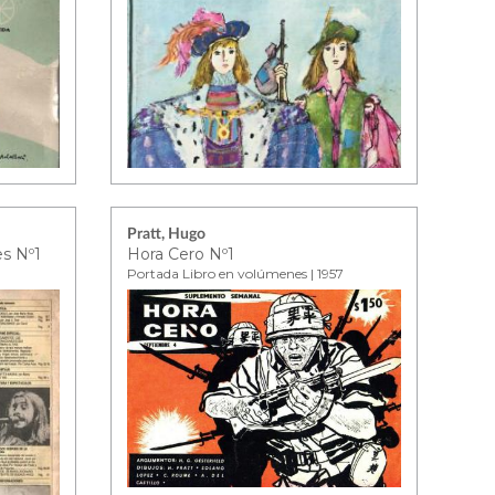
Pratt, Hugo
es Nº1
Hora Cero Nº1
Portada Libro en volúmenes | 1957