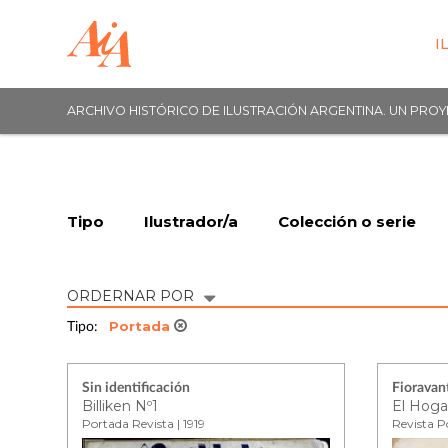
I
ARCHIVO HISTÓRICO DE ILUSTRACIÓN ARGENTINA. UN PRO
Tipo
Ilustrador/a
Colección o serie
ORDERNAR POR
Portada
Tipo:
Sin identificación
Fioravant
Billiken Nº1
El Hoga
Portada Revista | 1919
Revista P