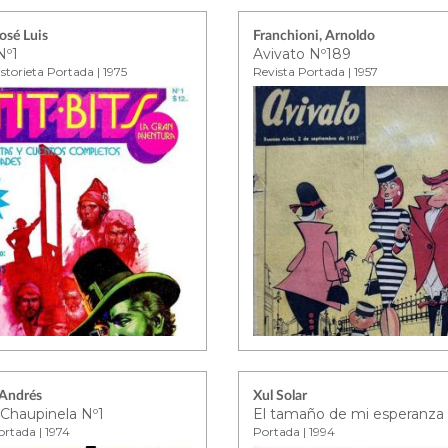
José Luis
Franchioni, Arnoldo
Nº1
Avivato Nº189
storieta Portada | 1975
Revista Portada | 1957
 Andrés
Xul Solar
 Chaupinela Nº1
El tamaño de mi esperanza
ortada | 1974
Portada | 1994