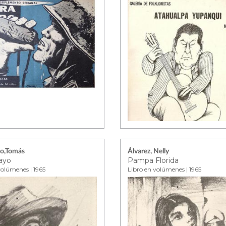
to,Tomás
Álvarez, Nelly
ayo
Pampa Florida
volúmenes | 1965
Libro en volúmenes | 1965