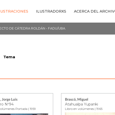
LUSTRACIONES
ILUSTRADORXS
ACERCA DEL ARCHI
YECTO DE CÁTEDRA ROLDÁN - FADU/UBA.
Tema
, Jorge Luis
Brascó, Miguel
ro Nº94
Atahualpa Yupanki
volúmenes Portada | 1959
Libro en volúmenes | 1965