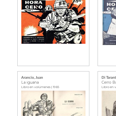
Arancio, Juan
Di Taran
La iguana
Cerro B
Libro en volúmenes | 1965
Libro en 