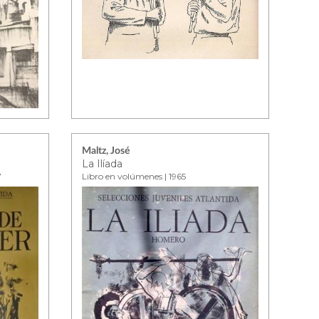
Maltz, José
La Ilíada
7
Libro en volúmenes | 1965