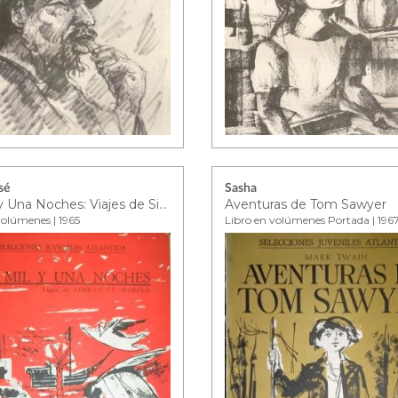
sé
Sasha
Las Mil y Una Noches: Viajes de Simbad el Marino
Aventuras de Tom Sawyer
volúmenes | 1965
Libro en volúmenes Portada | 196