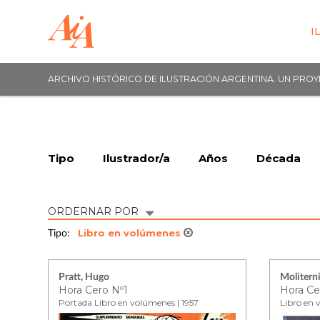
I
ARCHIVO HISTÓRICO DE ILUSTRACIÓN ARGENTINA. UN PRO
Tipo
Ilustrador/a
Años
Década
ORDERNAR POR
Libro en volúmenes
Tipo:
Pratt, Hugo
Moliterni
Hora Cero Nº1
Hora Ce
Portada Libro en volúmenes | 1957
Libro en 