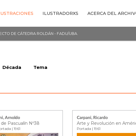
LUSTRACIONES
ILUSTRADORXS
ACERCA DEL ARCHI
YECTO DE CÁTEDRA ROLDÁN - FADU/UBA.
Década
Tema
ni, Arnoldo
Carpani, Ricardo
a de Pascualín Nº38
rtada | 1961
Portada | 1961