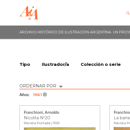
I
ARCHIVO HISTÓRICO DE ILUSTRACIÓN ARGENTINA. UN PRO
Tipo
Ilustrador/a
Colección o serie
ORDERNAR POR
1961
Años:
Franchioni, Arnoldo
Franchio
Nicolita Nº20
La barr
Revista Portada | 1961
Revista Po