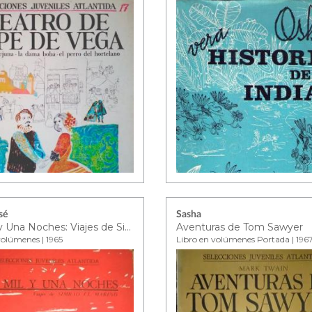
sé
Sasha
Las Mil y Una Noches: Viajes de Simbad el Marino
Aventuras de Tom Sawyer
volúmenes | 1965
Libro en volúmenes Portada | 196