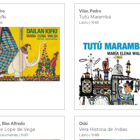
dro
Vilar, Pedro
ifki
Tutú Marambá
66
Libro | 1969
 Blas Alfredo
Oski
de Lope de Vega
Vera Historia de Indias
volúmenes | 1967
Libro | 1968