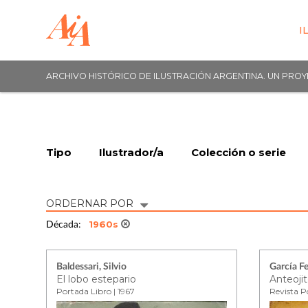
I
ARCHIVO HISTÓRICO DE ILUSTRACIÓN ARGENTINA. UN PRO
Tipo
Ilustrador/a
Colección o serie
ORDERNAR POR
1960s
Década:
Baldessari, Silvio
García F
El lobo estepario
Anteojit
Portada Libro | 1967
Revista P