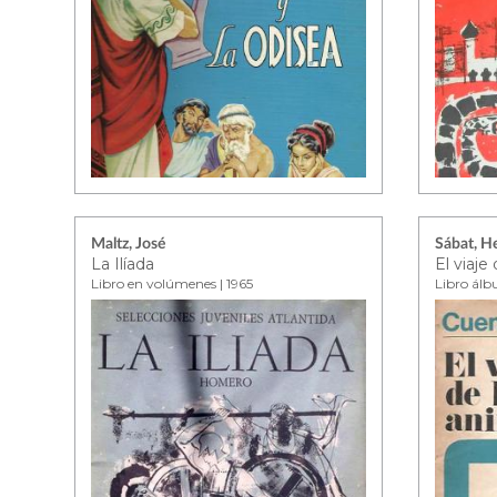
Maltz, José
Sábat, H
La Ilíada
Libro en volúmenes | 1965
Libro álb