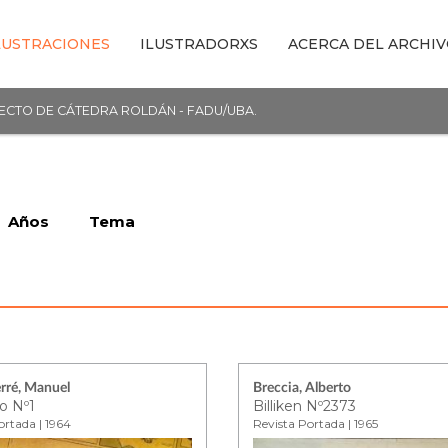
LUSTRACIONES
ILUSTRADORXS
ACERCA DEL ARCHI
YECTO DE CÁTEDRA ROLDÁN - FADU/UBA.
Años
Tema
erré, Manuel
Breccia, Alberto
o Nº1
Billiken Nº2373
ortada | 1964
Revista Portada | 1965