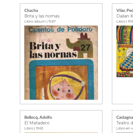
Chacha
Vilar, Pe
Brita y las nornas
Dailan K
Libro álbum | 1967
Libro | 19
Bellocq, Adolfo
Castagna,
El Matadero
Teatro 
Libro | 1963
Libro en 