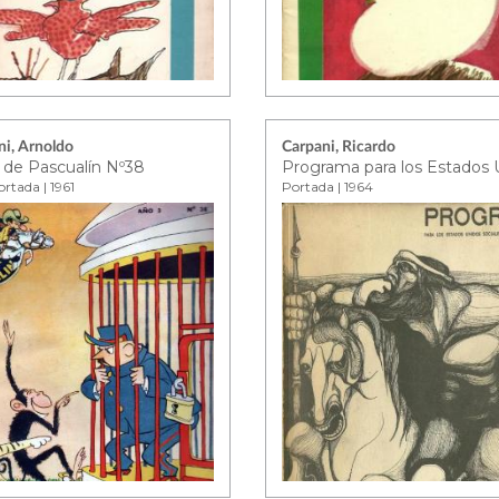
ni, Arnoldo
Carpani, Ricardo
a de Pascualín Nº38
rtada | 1961
Portada | 1964