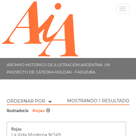
Togg
navig
ARCHIVO HISTÓRICO DE ILUSTRACIÓN ARGENTINA. UN
PROYECTO DE CÁTEDRA ROLDÁN - FADU/UBA.
MOSTRANDO 1 RESULTADO
ORDERNAR POR
Rojas
Ilustrador/a:
Rojas
La Vida Moderna Nº149