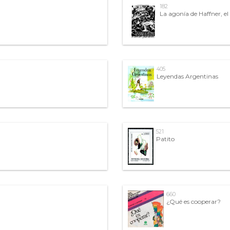
182
La agonía de Haffner, el
405
Leyendas Argentinas
521
Patito
660
¿Qué es cooperar?