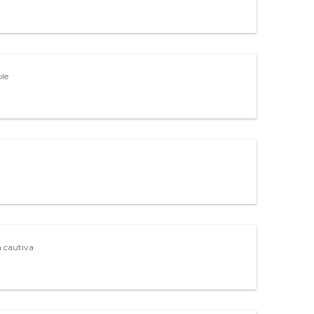
le
a cautiva