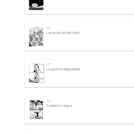
175
Las puertas del cielo
177
La gallina degollada
179
Cabecita negra