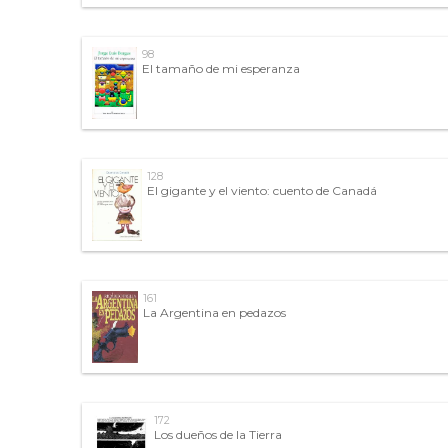
98
El tamaño de mi esperanza
128
El gigante y el viento: cuento de Canadá
161
La Argentina en pedazos
172
Los dueños de la Tierra