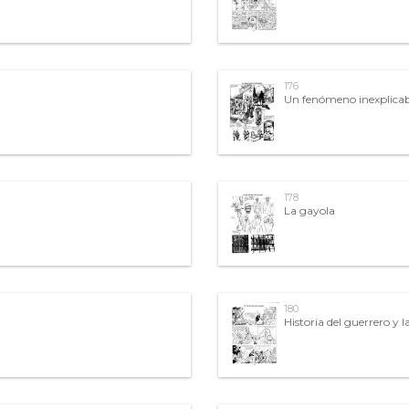
176
Un fenómeno inexplicab
178
La gayola
180
Historia del guerrero y l