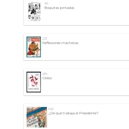
181
Boquitas pintadas
233
Reflexiones machistas
484
Ceibo
646
¿De qué trabaja el Presidente?