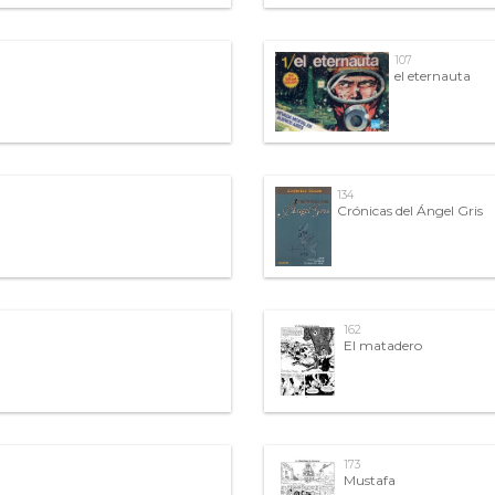
107
el eternauta
134
Crónicas del Ángel Gris
162
El matadero
173
Mustafa