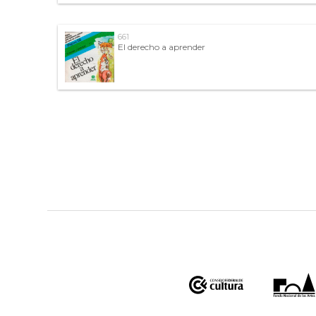
661
El derecho a aprender