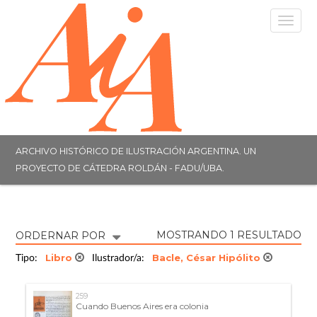
Togg
navig
ARCHIVO HISTÓRICO DE ILUSTRACIÓN ARGENTINA. UN
PROYECTO DE CÁTEDRA ROLDÁN - FADU/UBA.
MOSTRANDO 1 RESULTADO
ORDERNAR POR
Libro
Bacle, César Hipólito
Tipo:
Ilustrador/a:
259
Cuando Buenos Aires era colonia