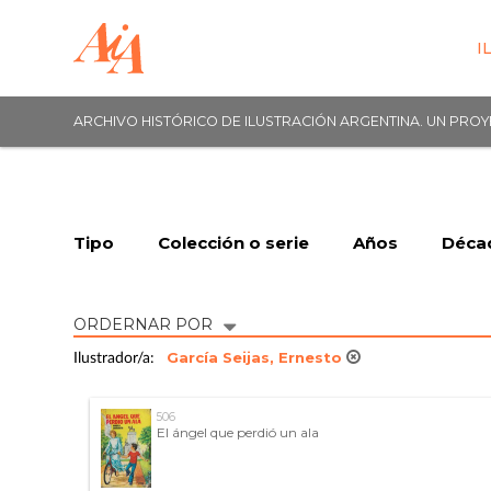
I
ARCHIVO HISTÓRICO DE ILUSTRACIÓN ARGENTINA. UN PRO
Tipo
Colección o serie
Años
Déca
ORDERNAR POR
García Seijas, Ernesto
Ilustrador/a:
506
El ángel que perdió un ala