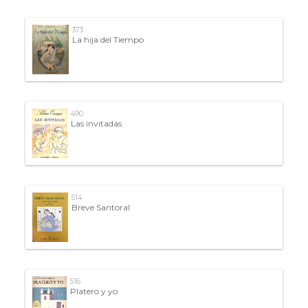
373
La hija del Tiempo
490
Las invitadas
514
Breve Santoral
516
Platero y yo