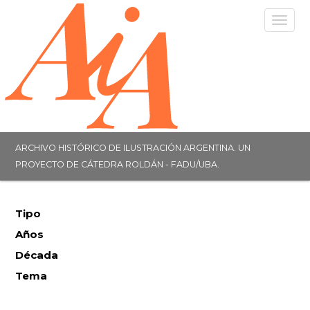
Togg
navig
ARCHIVO HISTÓRICO DE ILUSTRACIÓN ARGENTINA. UN
PROYECTO DE CÁTEDRA ROLDÁN - FADU/UBA.
Tipo
Años
Década
Tema