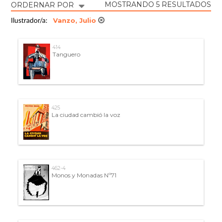
MOSTRANDO 5 RESULTADOS
ORDERNAR POR
Vanzo, Julio
Ilustrador/a:
414
Tanguero
425
La ciudad cambió la voz
462-4
Monos y Monadas Nº71