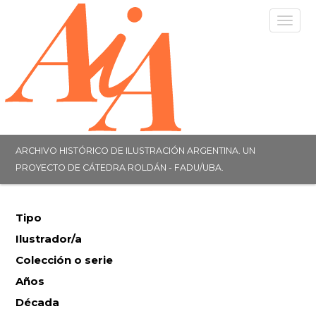
Togg
navig
ARCHIVO HISTÓRICO DE ILUSTRACIÓN ARGENTINA. UN
PROYECTO DE CÁTEDRA ROLDÁN - FADU/UBA.
Tipo
Ilustrador/a
Colección o serie
Años
Década