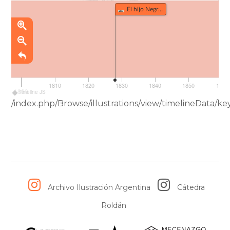
El hijo Negro del Diablo Rosado Nº3 (349)
1810
1820
1830
1840
1850
1860
1800
Timeline JS
/index.php/Browse/illustrations/view/timelineData
Archivo Ilustración Argentina
Cátedra
Roldán