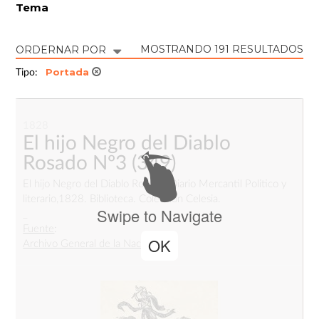
Tema
MOSTRANDO 191 RESULTADOS
ORDERNAR POR
Portada
Tipo:
1828
El hijo Negro del Diablo
Rosado Nº3
(349)
El hijo Negro del Diablo Rosado, Diario Mercantil Politico y
literario,1828. Biblioteca. Colección Celesia.
Swipe to Navigate
_
Fuente
:
OK
Archivo General de la Nación