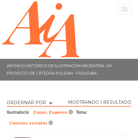
Togg
navig
ARCHIVO HISTÓRICO DE ILUSTRACIÓN ARGENTINA. UN
PROYECTO DE CÁTEDRA ROLDÁN - FADU/UBA.
MOSTRANDO 1 RESULTADO
ORDERNAR POR
Zoppi, Eugenio
Ilustrador/a:
Tema:
Ciencias sociales