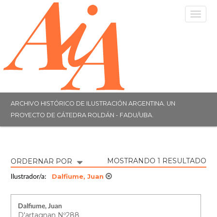
Togg
navig
ARCHIVO HISTÓRICO DE ILUSTRACIÓN ARGENTINA. UN
PROYECTO DE CÁTEDRA ROLDÁN - FADU/UBA.
MOSTRANDO 1 RESULTADO
ORDERNAR POR
Dalfiume, Juan
Ilustrador/a:
Dalfiume, Juan
D'artagnan Nº288