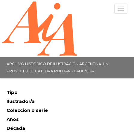
Togg
navig
ARCHIVO HISTÓRICO DE ILUSTRACIÓN ARGENTINA. UN
PROYECTO DE CÁTEDRA ROLDÁN - FADU/UBA.
Tipo
Ilustrador/a
Colección o serie
Años
Década