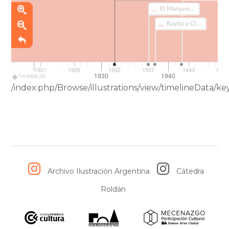
El Marqués de Puerto Nuevo (547)
Rayito y Clavelina en el país de los juguetes (480)
1921
1926
1932
1937
1943
1948
1920
1930
1940
Timeline JS
/index.php/Browse/illustrations/view/timelineData
Archivo Ilustración Argentina
Cátedra
Roldán