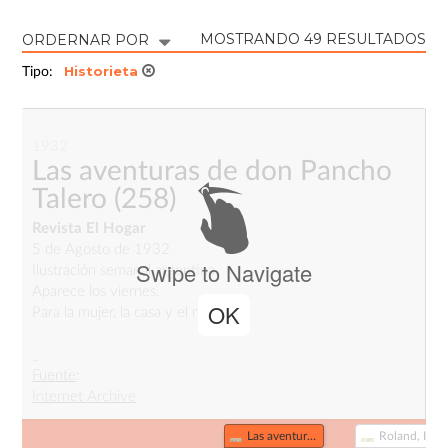
MOSTRANDO 49 RESULTADOS
ORDERNAR POR
Historieta
Tipo:
1932
Las aventuras de don Pancho
Talero
(258)
Revista El Hogar
5 de Agosto de 1932
Swipe to Navigate
Ilustración semanal argentina.
Aparece los viernes.
OK
Para la mujer, la casa y el niño.
_
Fuente
:
Internet Archive
Las aventuras de don Pancho Talero (258)
Roland, Investigador Secreto (548)