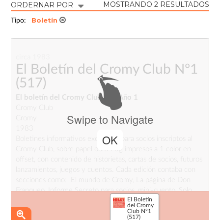
MOSTRANDO 2 RESULTADOS
ORDERNAR POR
Boletín
Tipo:
circa 1983
El Boletín del Cromy Club Nº1
(517)
El boletín del Cromy Club Nº1 Año 1
Cromy Club
Swipe to Navigate
Cromy
1983
OK
Boletines informativos exclusivos para socios inscriptos al
Cromy Club, sobre papel obra 70g impresos a 1 color en
offset, con contenido de historietas, cartas de socios, futuros
lanzamientos, juegos y cuentos. Cada edición contaba con
secciones como: El mundo de Cromy, La página de Don
Franqueo, Informe Secreto para socios, mini-cuento, Solo
El Boletín
para Socios, Los lanzamientos de Cromy, la página
del Cromy
entretenida.
Club Nº1
(517)