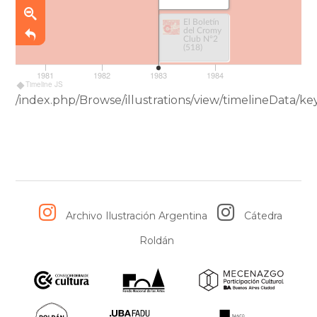
Se produjeron un total de once boletines.
;
El Boletín
del Cromy
Club Nº2
(518)
1981
1982
1983
1984
Timeline JS
/index.php/Browse/illustrations/view/timelineData/
Archivo Ilustración Argentina
Cátedra
Roldán