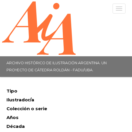
Togg
navig
ARCHIVO HISTÓRICO DE ILUSTRACIÓN ARGENTINA. UN
PROYECTO DE CÁTEDRA ROLDÁN - FADU/UBA.
Tipo
Ilustrador/a
Colección o serie
Años
Década