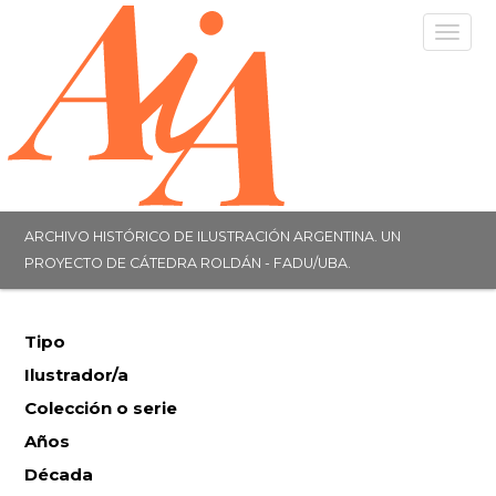
Togg
navig
ARCHIVO HISTÓRICO DE ILUSTRACIÓN ARGENTINA. UN
PROYECTO DE CÁTEDRA ROLDÁN - FADU/UBA.
Tipo
Ilustrador/a
Colección o serie
Años
Década