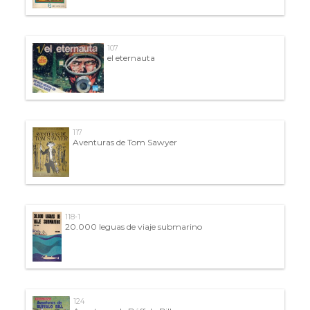
107
el eternauta
117
Aventuras de Tom Sawyer
118-1
20.000 leguas de viaje submarino
124