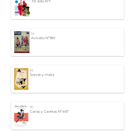
Tit-bits Nº1
54
Avivato Nº189
66
Sonríe y mata
80
Caras y Caretas Nº467