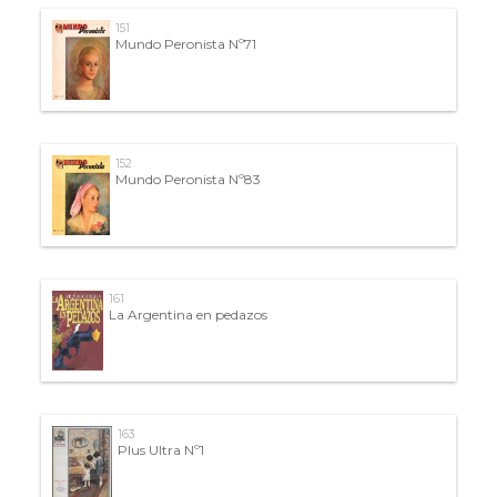
151
Mundo Peronista Nº71
152
Mundo Peronista Nº83
161
La Argentina en pedazos
163
Plus Ultra Nº1