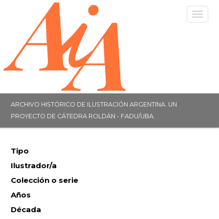
Togg
navig
ARCHIVO HISTÓRICO DE ILUSTRACIÓN ARGENTINA. UN
PROYECTO DE CÁTEDRA ROLDÁN - FADU/UBA.
Tipo
Ilustrador/a
Colección o serie
Años
Década