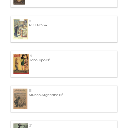
8
PBT Nº534
9
Rico Tipo Nº1
15
Mundo Argentino Nº1
21