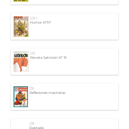
229-1
Humor Nº97
230
Revista Satiricón Nº 19
233
Reflexiones machistas
239
Raptado