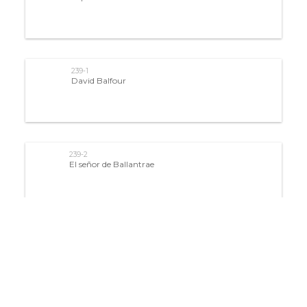
239-1
David Balfour
239-2
El señor de Ballantrae
239-3
Un viaje al país de los matreros