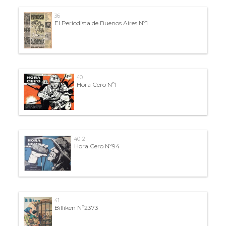
36
El Periodista de Buenos Aires Nº1
40
Hora Cero Nº1
40-2
Hora Cero Nº94
41
Billiken Nº2373