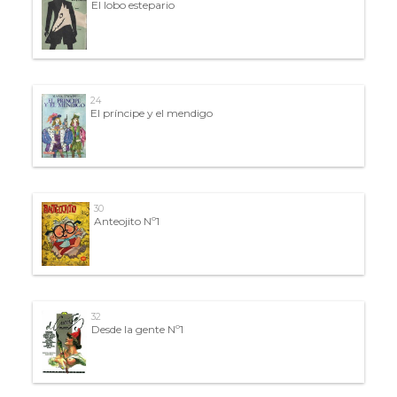
El lobo estepario
24
El príncipe y el mendigo
30
Anteojito Nº1
32
Desde la gente Nº1