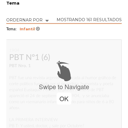
Tema
MOSTRANDO 161 RESULTADOS
ORDERNAR POR
Infantil
Tema:
1904
PBT Nº1
(6)
PBT Nro. 1
PBT fue una revista argentina dedicada al humor gráfico de
corte político fundada por el periodista, humorista y poeta
Swipe to Navigate
español Eustaquio Pellicer. El primer número de PBT
apareció el 24 de septiembre de 1904, y se anunciaba
OK
como un «semanario infantil ilustrado para niños de 6 a 80
años».
LA PRIMERA INTERVIEW
PB T- Y usted, doctor, ¿ sale por Octubre?