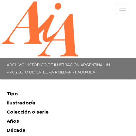
Togg
navig
ARCHIVO HISTÓRICO DE ILUSTRACIÓN ARGENTINA. UN
PROYECTO DE CÁTEDRA ROLDÁN - FADU/UBA.
Tipo
Ilustrador/a
Colección o serie
Años
Década