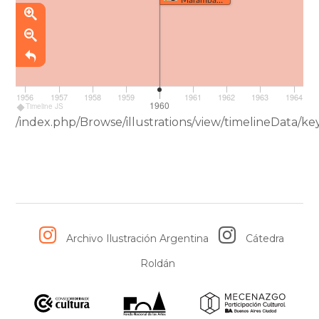
(457)
5
1956
1957
1958
1959
1961
1962
1963
1964
1960
Timeline JS
/index.php/Browse/illustrations/view/timelineData
Archivo Ilustración Argentina
Cátedra
Roldán