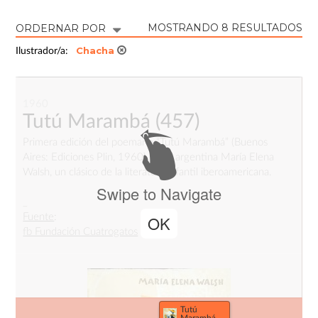
MOSTRANDO 8 RESULTADOS
ORDERNAR POR
Chacha
Ilustrador/a:
1960
Tutú Marambá
(457)
Primera edición del poemario “Tutú Marambá” (Buenos
Aires: Ediciones Plin, 1960), de la argentina María Elena
Walsh, un clásico de la literatura infantil iberoamericana.
Swipe to Navigate
_
Fuente
:
OK
fb Fundación Cuatrogatos
Tutú
Marambá