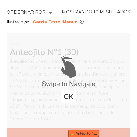
MOSTRANDO 10 RESULTADOS
ORDERNAR POR
García Ferré, Manuel
Ilustrador/a:
1964
Anteojito Nº1
(30)
Anteojito
fue una revista de extraordinaria perduración, que
alcanzó los 1925 números. El primero apareció en octubre
de 1964; el último, en los convulsionados días de diciembre
de 2001. Durante esos 37 años llegaría a convertirse en un
Swipe to Navigate
fenómeno cultural, gracias a una expansión por múltiples
medios de comunicación masivos. Su director fue el
OK
dibujante español Manuel García Ferré, nacido en Almería en
1929. Provenía de una familia antifranquista, que, como
tantas, buscó refugio en Argentina tras las secuelas de la
Guerra Civil en 1947.
_
Anteojito Nº1 (30)