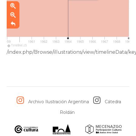
Fuente
:
AhiRa
1959
1961
1962
1963
1964
1965
1966
1967
1968
1969
1960
Timeline JS
/index.php/Browse/illustrations/view/timelineData/
Archivo Ilustración Argentina
Cátedra
Roldán