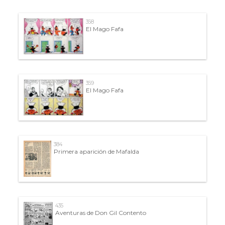
358
El Mago Fafa
359
El Mago Fafa
384
Primera aparición de Mafalda
435
Aventuras de Don Gil Contento