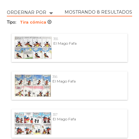
MOSTRANDO 8 RESULTADOS
ORDERNAR POR
Tira cómica
Tipo:
355
El Mago Fafa
356
El Mago Fafa
357
El Mago Fafa