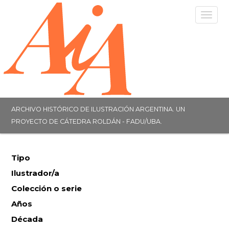
Togg
navig
ARCHIVO HISTÓRICO DE ILUSTRACIÓN ARGENTINA. UN
PROYECTO DE CÁTEDRA ROLDÁN - FADU/UBA.
Tipo
Ilustrador/a
Colección o serie
Años
Década