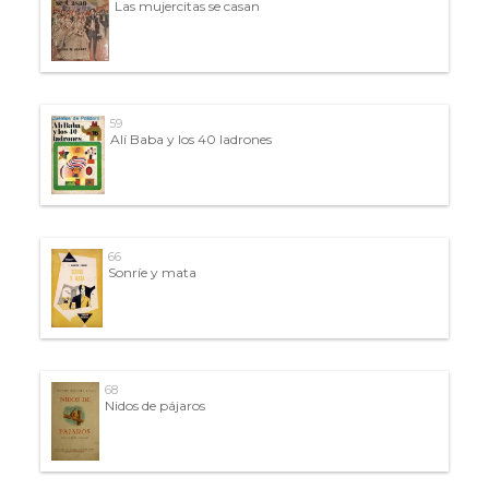
Las mujercitas se casan
59
Alí Baba y los 40 ladrones
66
Sonríe y mata
68
Nidos de pájaros