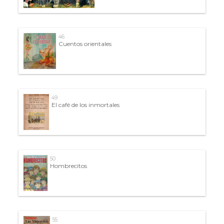
46
Cuentos orientales
49
El café de los inmortales
50
Hombrecitos
55