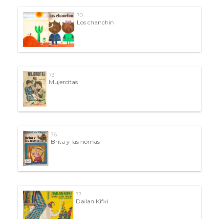
70
Los chanchín
73
Mujercitas
76
Brita y las nornas
77
Dailan Kifki