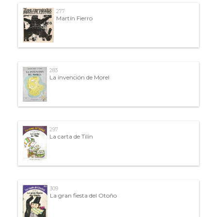
277
Martín Fierro
283
La invención de Morel
297
La carta de Tilín
309
La gran fiesta del Otoño