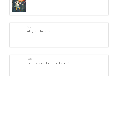
327
Alegre alfabeto
328
La casita de Timoteo Lauchín
330
Cuentos Fantásticos Argentinos