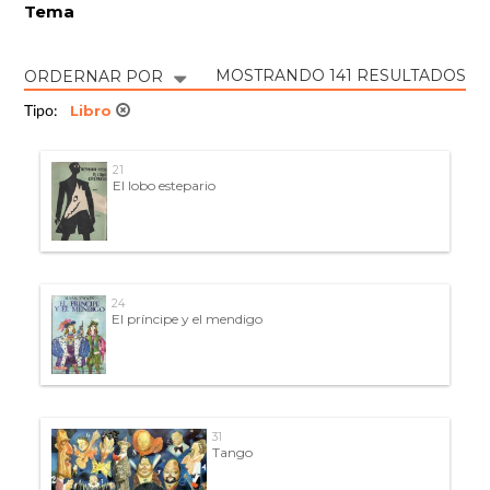
Tema
MOSTRANDO 141 RESULTADOS
ORDERNAR POR
Libro
Tipo:
21
El lobo estepario
24
El príncipe y el mendigo
31
Tango