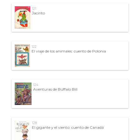
121
Jacinto
122
El viaje de los animales: cuento de Polonia
124
Aventuras de Búffalo Bill
128
El gigante y el viento: cuento de Canadá