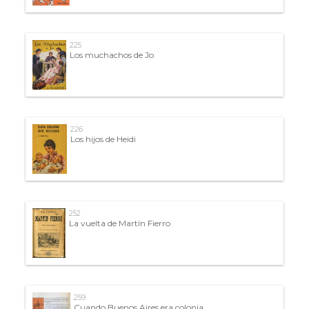
225
Los muchachos de Jo
226
Los hijos de Heidi
252
La vuelta de Martín Fierro
259
Cuando Buenos Aires era colonia