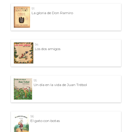
91
La gloria de Don Ramiro
94
Los dos amigos
95
Un día en la vida de Juan Trébol
96
El gato con botas