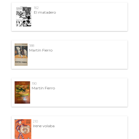
162
El matadero
188
Martín Fierro
190
Martín Fierro
210
Irene volaba