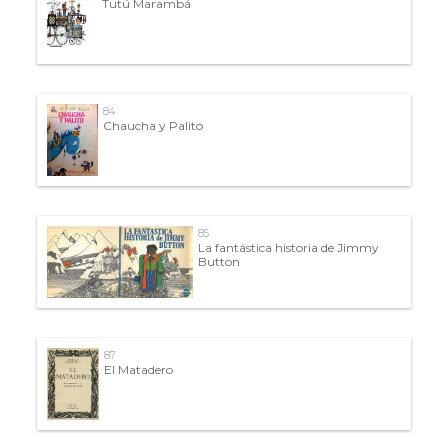
Tutú Marambá
84
Chaucha y Palito
85
La fantástica historia de Jimmy
Button
87
El Matadero