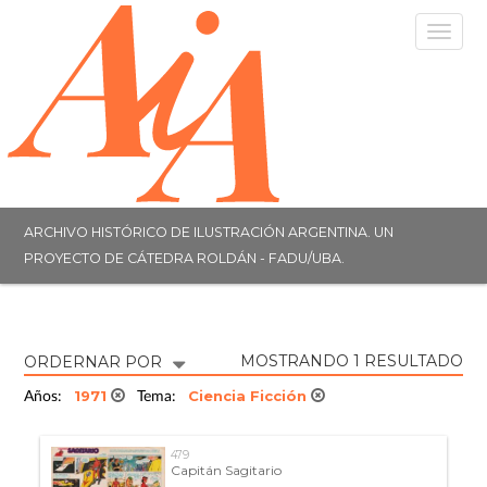
Togg
navig
ARCHIVO HISTÓRICO DE ILUSTRACIÓN ARGENTINA. UN
PROYECTO DE CÁTEDRA ROLDÁN - FADU/UBA.
MOSTRANDO 1 RESULTADO
ORDERNAR POR
1971
Ciencia Ficción
Años:
Tema:
479
Capitán Sagitario