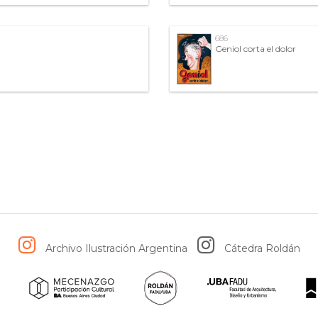
686
Geniol corta el dolor
Archivo Ilustración Argentina
Cátedra Roldán