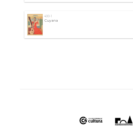
400-1
Cuyana