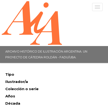
Togg
navig
ARCHIVO HISTÓRICO DE ILUSTRACIÓN ARGENTINA. UN
PROYECTO DE CÁTEDRA ROLDÁN - FADU/UBA.
Tipo
Ilustrador/a
Colección o serie
Años
Década