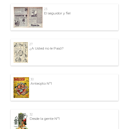
23
El seguidor y fiel
27
¿A Usted no le Pasó?
30
Anteojito Nº1
32
Desde la gente Nº1