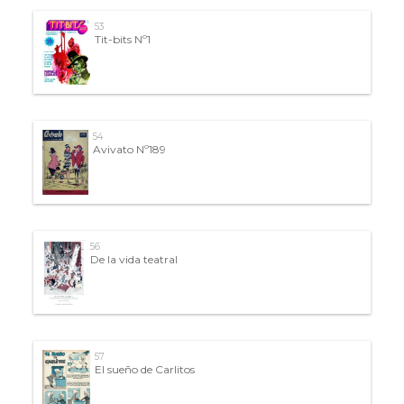
53
Tit-bits Nº1
54
Avivato Nº189
56
De la vida teatral
57
El sueño de Carlitos