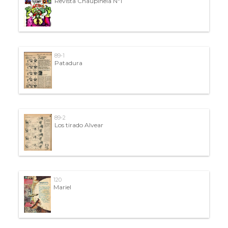
Revista Chaupinela Nº1
89-1
Patadura
89-2
Los tirado Alvear
120
Mariel