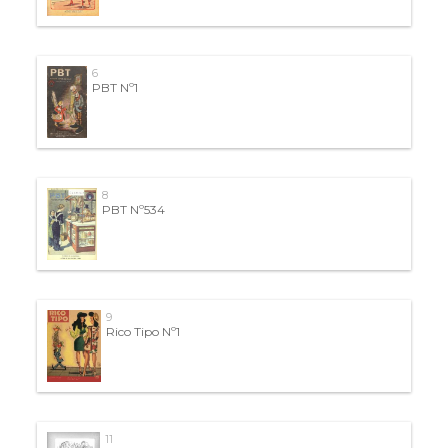
6
PBT Nº1
8
PBT Nº534
9
Rico Tipo Nº1
11