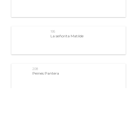
195
La señorita Matilde
208
Peines Pantera
209
Hay personas que jamás probaron una BOLS