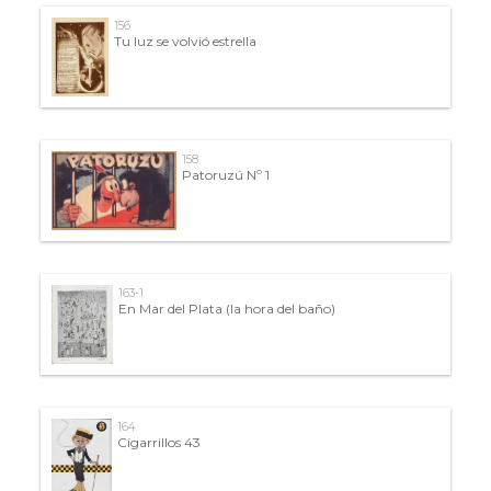
156
Tu luz se volvió estrella
158
Patoruzú Nº 1
163-1
En Mar del Plata (la hora del baño)
164
Cigarrillos 43