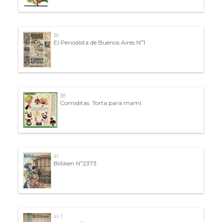
36
El Periodista de Buenos Aires Nº1
38
Comiditas. Torta para mami.
41
Billiken Nº2373
41-1