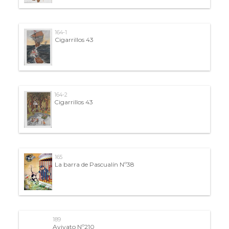
164-1
Cigarrillos 43
164-2
Cigarrillos 43
165
La barra de Pascualín Nº38
189
Avivato Nº210