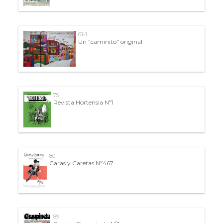
61-1
Un "caminito" original
75
Revista Hortensia Nº1
80
Caras y Caretas Nº467
89