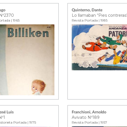
ugo
Quinterno, Dante
 Nº2370
Lo llamaban “Pies contreras
ortada | 1965
Revista Portada | 1985
José Luis
Franchioni, Arnoldo
Nº1
Avivato Nº189
storieta Portada | 1975
Revista Portada | 1957