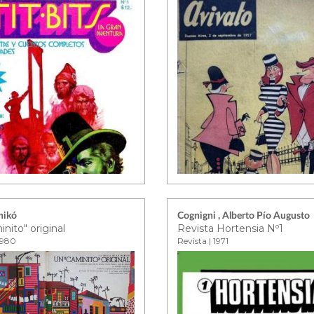
nikó
Cognigni , Alberto Pío Augusto
nito" original
Revista Hortensia Nº1
 1980
Revista | 1971