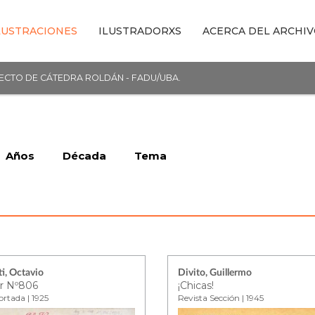
LUSTRACIONES
ILUSTRADORXS
ACERCA DEL ARCHI
YECTO DE CÁTEDRA ROLDÁN - FADU/UBA.
Años
Década
Tema
i, Octavio
Divito, Guillermo
r Nº806
¡Chicas!
ortada | 1925
Revista Sección | 1945