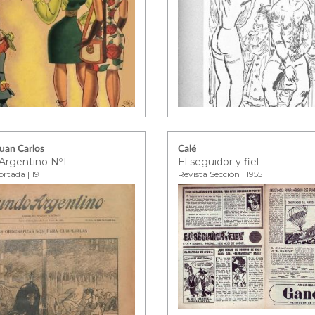
Juan Carlos
Calé
rgentino Nº1
El seguidor y fiel
rtada | 1911
Revista Sección | 1955