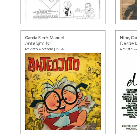
García Ferré, Manuel
Nine, Car
Anteojito Nº1
Desde l
Revista Portada | 1964
Revista Po