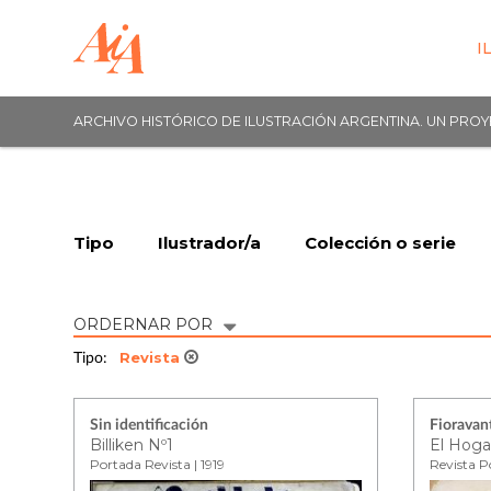
I
ARCHIVO HISTÓRICO DE ILUSTRACIÓN ARGENTINA. UN PRO
Tipo
Ilustrador/a
Colección o serie
ORDERNAR POR
Revista
Tipo:
Sin identificación
Fioravant
Billiken Nº1
El Hoga
Portada Revista | 1919
Revista P