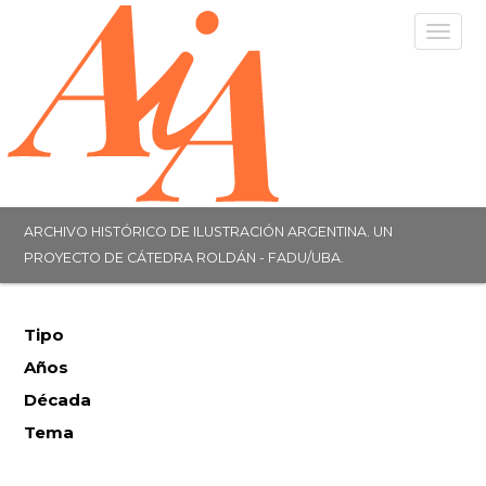
Togg
navig
ARCHIVO HISTÓRICO DE ILUSTRACIÓN ARGENTINA. UN
PROYECTO DE CÁTEDRA ROLDÁN - FADU/UBA.
Tipo
Años
Década
Tema