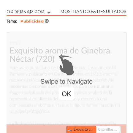
MOSTRANDO 65 RESULTADOS
ORDERNAR POR
Publicidad
Tema:
1910
Exquisito aroma de Ginebra
Néctar
(720)
Este aviso publicitario de Ginebra Néctar, ilustrado por M.
Pierluca y publicado en Caras y Caretas en 1910, empleó
Swipe to Navigate
recursos gráficos vinculados a las corrientes decorativas
modernas de comienzos del siglo XX para construir una
OK
imagen sofisticada del producto. La pieza se alejó de la
representación directa del consumo y recurrió a una
composición simbólica en la que la figura femenina adquirió
un papel protagónico.
La ilustración presentó una mujer elegantemente vestida
Exquisito aroma de Ginebra Néctar (720)
Cigarrillos 43 (164-1)
junto a una copa de gran tamaño que domina la escena. La