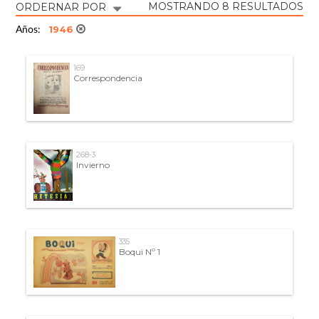
MOSTRANDO 8 RESULTADOS
ORDERNAR POR
1946
Años:
169
Correspondencia
268-3
Invierno
335
Boqui Nº 1