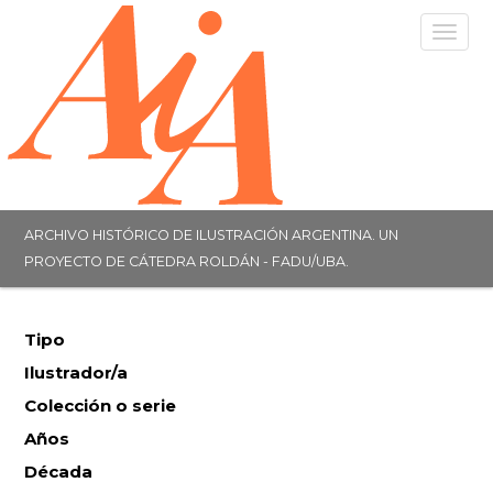
Togg
navig
ARCHIVO HISTÓRICO DE ILUSTRACIÓN ARGENTINA. UN
PROYECTO DE CÁTEDRA ROLDÁN - FADU/UBA.
Tipo
Ilustrador/a
Colección o serie
Años
Década