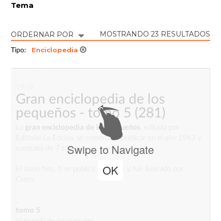
Tema
MOSTRANDO 23 RESULTADOS
ORDERNAR POR
Enciclopedia
Tipo:
1968
Gran enciclopedia de los
pequeños - tomo 5
(281)
La
gran enciclopedia de los pequeños
, editada por
Editorial La Encina, se comenzó a publicar en el año 1963 y
Swipe to Navigate
constaba de 7 tomos.
OK
El tomo Nro. 5 se publicó en 1968 y fué ilustrado por
Csecs.
_
tomo 5
el mundo de los animales