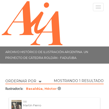
Togg
navig
ARCHIVO HISTÓRICO DE ILUSTRACIÓN ARGENTINA. UN
PROYECTO DE CÁTEDRA ROLDÁN - FADU/UBA.
MOSTRANDO 1 RESULTADO
ORDERNAR POR
Basaldúa, Héctor
Ilustrador/a:
188
Martín Fierro