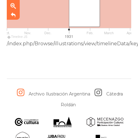
AhiRa
Oct.
Oct.
Nov.
Dec.
Feb.
March
April
1931
Timeline JS
/index.php/Browse/illustrations/view/timelineData/
Archivo Ilustración Argentina
Cátedra
Roldán