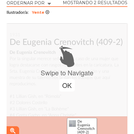
MOSTRANDO 2 RESULTADOS
ORDERNAR POR
Yente
Ilustrador/a:
1931
De Eugenia Crenovitch
(409-2)
De Eugenia Crenovitch
Por la singular merece señalarse el caso de una mujer que
logra destacarse con rasgos relevantes en la caricatura. La
Swipe to Navigate
Srta. Eugenia Crenovitch marca esa excepción y una
muestra de su talento nos la dan los trabajos que aquí
OK
reproducimos.
#1 Lillian Gish, en "Rómola"
#2 Dolores Costello
#3 Lillian Gish, en "La Bohème"
#4 Greta Garbo, en "Anna Christie"
De
_
Eugenia
Crenovitch
Fuente
:
(409-2)