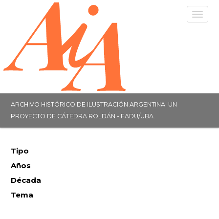
Togg
navig
ARCHIVO HISTÓRICO DE ILUSTRACIÓN ARGENTINA. UN
PROYECTO DE CÁTEDRA ROLDÁN - FADU/UBA.
Tipo
Años
Década
Tema