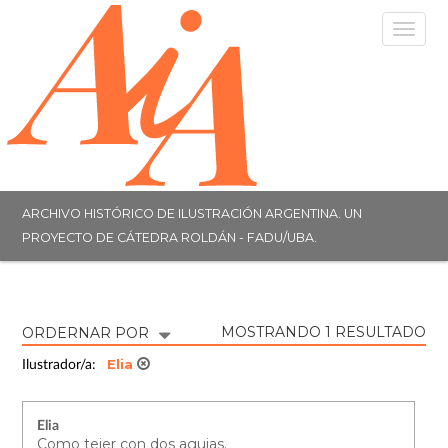
Togg
navig
ARCHIVO HISTÓRICO DE ILUSTRACIÓN ARGENTINA. UN
PROYECTO DE CÁTEDRA ROLDÁN - FADU/UBA.
MOSTRANDO 1 RESULTADO
ORDERNAR POR
Elia
Ilustrador/a:
Elia
Como tejer con dos agujas.