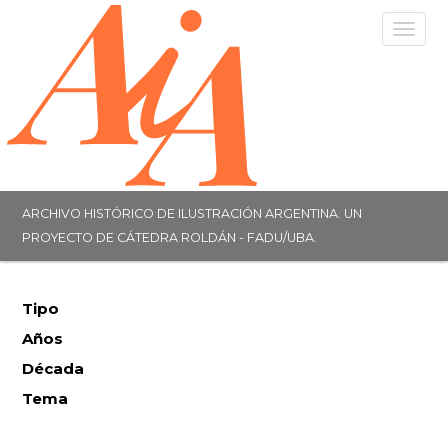
Togg
navig
ARCHIVO HISTÓRICO DE ILUSTRACIÓN ARGENTINA. UN
PROYECTO DE CÁTEDRA ROLDÁN - FADU/UBA.
Tipo
Años
Década
Tema