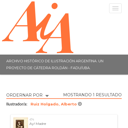
Togg
navig
ARCHIVO HISTÓRICO DE ILUSTRACIÓN ARGENTINA. UN
PROYECTO DE CÁTEDRA ROLDÁN - FADU/UBA.
MOSTRANDO 1 RESULTADO
ORDERNAR POR
Ruiz Holgado, Alberto
Ilustrador/a:
474
Ay! Madre