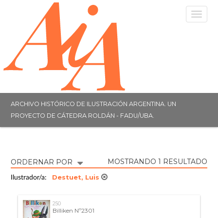
Togg
navig
ARCHIVO HISTÓRICO DE ILUSTRACIÓN ARGENTINA. UN
PROYECTO DE CÁTEDRA ROLDÁN - FADU/UBA.
MOSTRANDO 1 RESULTADO
ORDERNAR POR
Destuet, Luis
Ilustrador/a:
250
Billiken Nº2301