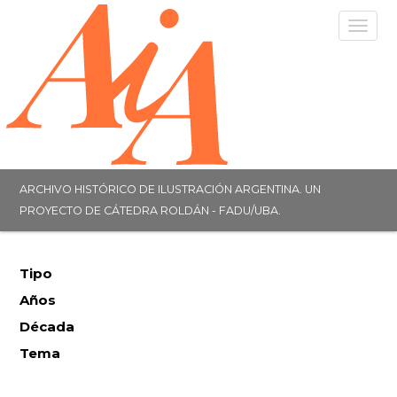
Togg
navig
ARCHIVO HISTÓRICO DE ILUSTRACIÓN ARGENTINA. UN
PROYECTO DE CÁTEDRA ROLDÁN - FADU/UBA.
Tipo
Años
Década
Tema