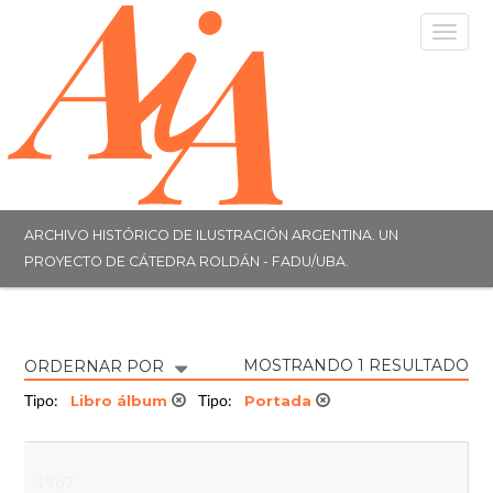
Togg
navig
ARCHIVO HISTÓRICO DE ILUSTRACIÓN ARGENTINA. UN
PROYECTO DE CÁTEDRA ROLDÁN - FADU/UBA.
MOSTRANDO 1 RESULTADO
ORDERNAR POR
Libro álbum
Portada
Tipo:
Tipo:
1967