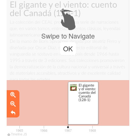
El gigante y el viento: cuento
del Canadá
(128-1)
La colección del CEAL presenta una serie de narraciones
que, en varios tomos, entrelaza cuentos clásicos, leyendas
Swipe to Navigate
latinoamericanas y mitos europeos.
De la mano de Boris Spivacow, dirigida por Beatriz Ferro y
OK
diseñada por Oscar Díaz, este proyecto editorial de
vanguardia se sostuvo en nuestro país desde 1966 hasta
1995 a través de 3 ediciones. Sus colecciones promovieron
la democratización de la cultura nacional y universal a través
de materiales accesibles, atractivos y de excelente calidad
para todas las edades.
El gigante
y el viento:
_
cuento del
Canadá
Fuente
:
(128-1)
blog Mi mamá me mima
1965
1966
1967
1968
Timeline JS