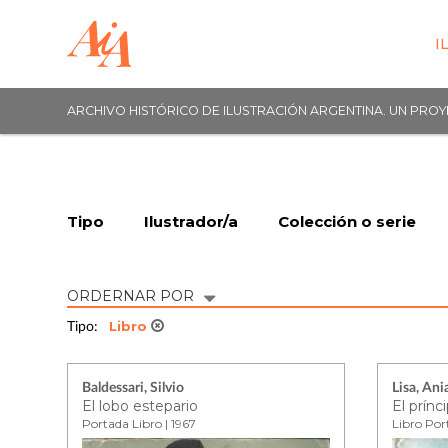
I
ARCHIVO HISTÓRICO DE ILUSTRACIÓN ARGENTINA. UN PRO
Tipo
Ilustrador/a
Colección o serie
ORDERNAR POR
Libro
Tipo:
Baldessari, Silvio
Lisa, An
El lobo estepario
El prínc
Portada Libro | 1967
Libro Port