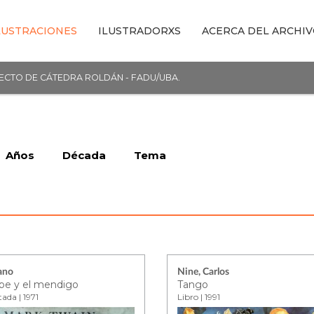
LUSTRACIONES
ILUSTRADORXS
ACERCA DEL ARCHI
YECTO DE CÁTEDRA ROLDÁN - FADU/UBA.
Años
Década
Tema
iano
Nine, Carlos
ipe y el mendigo
Tango
ada | 1971
Libro | 1991