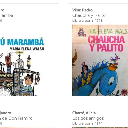
dro
Vilar, Pedro
arambá
Chaucha y Palito
69
Libro álbum | 1978
ejandro
Charré, Alicia
ia de Don Ramiro
Los dos amigos
29
Libro álbum | 1974