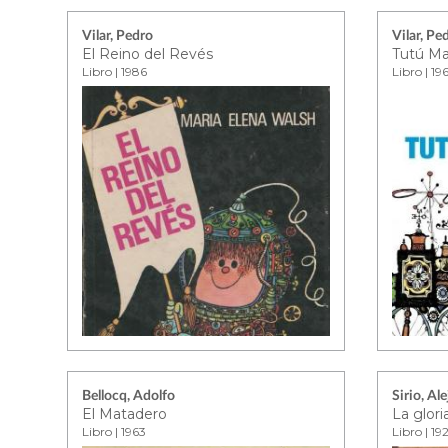
Vilar, Pedro
Vilar, Pe
El Reino del Revés
Tutú M
Libro | 1986
Libro | 19
Bellocq, Adolfo
Sirio, Al
El Matadero
La glor
Libro | 1963
Libro | 19