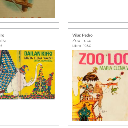
dro
Vilar, Pedro
ifki
Zoo Loco
66
Libro | 1980