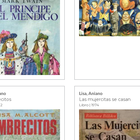
iano
Lisa, Aniano
citos
Las mujercitas se casan
72
Libro | 1974