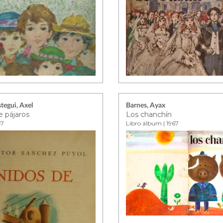
egui, Axel
Barnes, Ayax
e pájaros
Los chanchín
47
Libro álbum | 1967